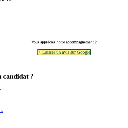
Vous appréciez notre accompagnement ?
⭐ Laisser un avis sur Google
n candidat ?
.
n.