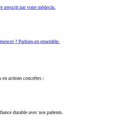
re prescrit par votre médecin.
mmencer ? Parlons-en ensemble.
 en actions concrètes :
fiance durable avec nos patients.