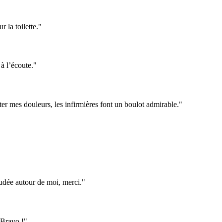
r la toilette."
à l’écoute."
er mes douleurs, les infirmières font un boulot admirable."
oudée autour de moi, merci."
 Bravo !"