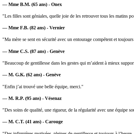
— Mme B.M. (65 ans) - Onex
"Les filles sont géniales, quelle joie de les retrouver tous les matins pou
— Mme F.B. (82 ans) - Vernier
"Ma mère se sent en sécurité avec un entourage compétent et toujours 
— Mme C.S. (87 ans) - Genève
"Beaucoup de gentillesse dans les gestes qui m’aident à mieux support
— M. G.K. (62 ans) - Genève
"Enfin j’ai trouvé une belle équipe, merci."
— M. R.P. (95 ans) - Vésenaz
"Des soins de qualité, une rigueur, de la régularité avec une équipe s
— M. C.T. (41 ans) - Carouge
"Des infirmières motivées, pleines de gentillesse et toujours à l’heure.