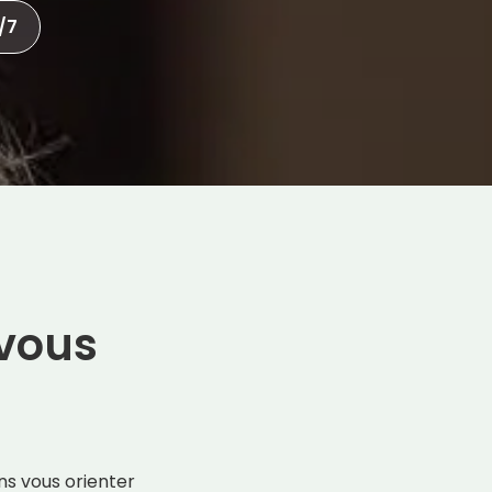
/7
vous
ns vous orienter