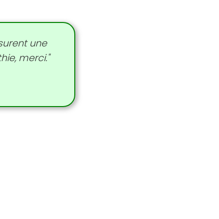
surent une
ie, merci."