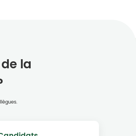
 de la
?
llègues.
Candidats